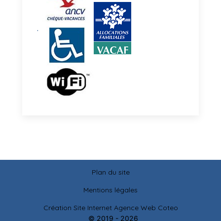
.
Plan du site
Mentions légales
Création Site Internet Agence Web Coteo
© 2019 - 2026