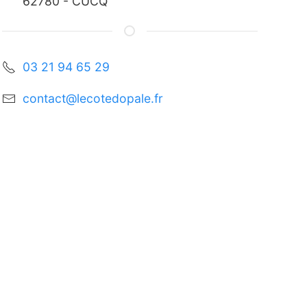
62780
-
CUCQ
03 21 94 65 29
contact@lecotedopale.fr